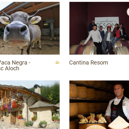
APT Val di Non
APT Valsugana Lagorai
Azienda per il Turismo di Rovereto e Vallagarina
Azienda per il Turismo Rovereto e Vallagarina
Vaca Negra -
Cantina Resom
c Aloch
S
S