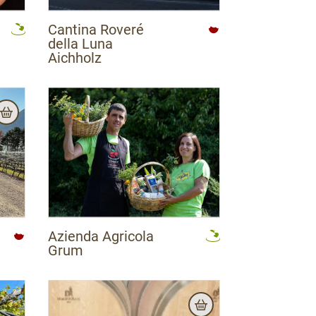
Vermiglio
Vervo' - Predaia
Vezzano
Vigo di Fassa (Sèn Jan di Fassa)
Vigolo Vattaro
Cantina Roveré
Volano
della Luna
Aichholz
Azienda Agricola
Grum