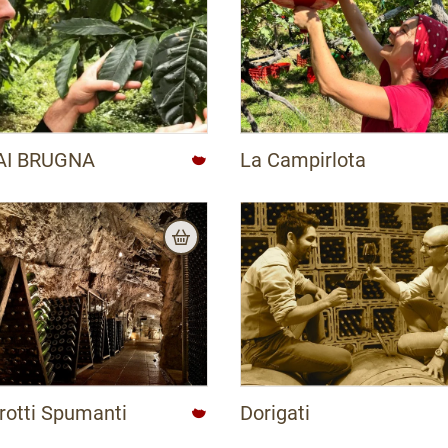
AI BRUGNA
La Campirlota
rotti Spumanti
Dorigati