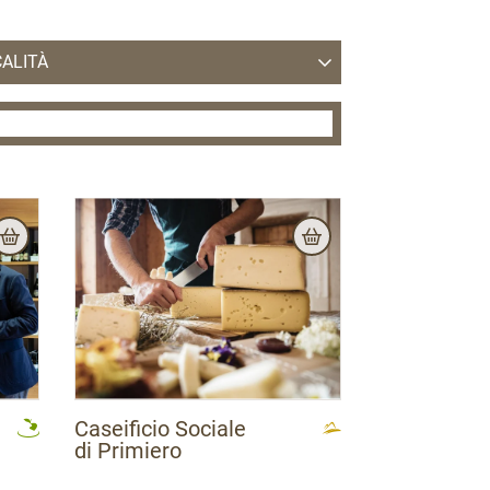
ALITÀ
la
Aldeno
Arco
Avio
Baselga di Piné
Borgo Valsugana
Bosentino
Calavino
Caldes
Caldonazzo
Campitello di Fassa
Campodenno
Canal San Bovo
Canazei (Alba - Penia)
Capriana
Carano
Carisolo
Castelfondo - Borgo d'Anaunia
Castello-Molina di Fiemme
Castelnuovo
Cavalese
Cavareno
Cavedine
Cembra
Cis
Cles
Cloz
Comano Terme
Coredo - Tavon PREDAIA
Croviana
Daiano
Denno
Don
Drena
Faedo
Fiavè
Fiera di Primiero
Flavon - Contà
Caseificio Sociale
Fondo - Borgo d'Anaunia
Giovo
Grigno
di Primiero
Grumes
Isera
Ivano Fracena
Lasino