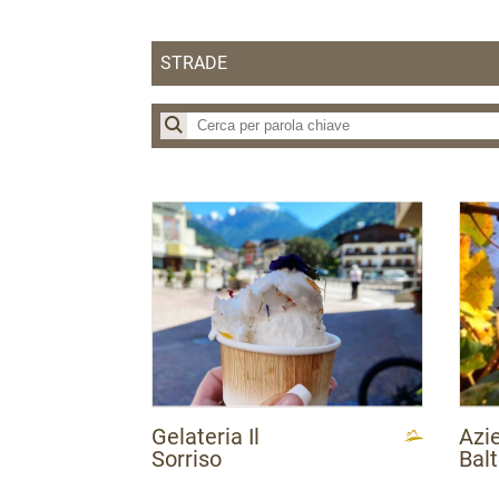
STRADE
Strada del Vino
Strada dei Formaggi
Strada della Mela
Gelateria Il
Azi
Sorriso
Balt