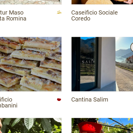
itur Maso
Caseificio Sociale
ta Romina
Coredo
ficio
Cantina Salim
banini