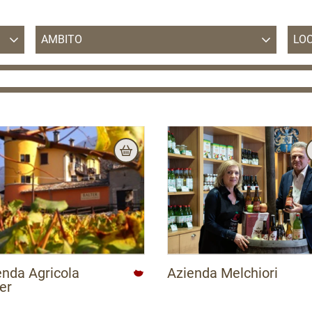
AMBITO
LOC
A
APT Alpe Cimbra - Folgaria Lavarone Luserna
Vigolana
APT delle Valli di Sole Peio e Rabbi
APT delle Valli di Sole, Peio e Rabbi
APT Dolomiti Paganella
APT Garda Dolomiti
APT Madonna di Campiglio
APT San Martino di Castrozza, Passo Rolle,
Primiero e Vanoi
APT Trento, Monte Bondone
enda Agricola
Azienda Melchiori
APT Val di Fiemme
er
APT Val di Fassa