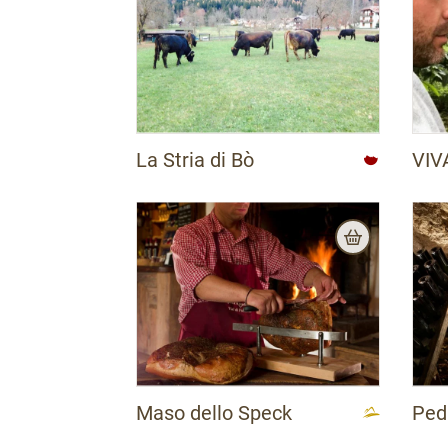
La Stria di Bò
VIV
Maso dello Speck
Ped