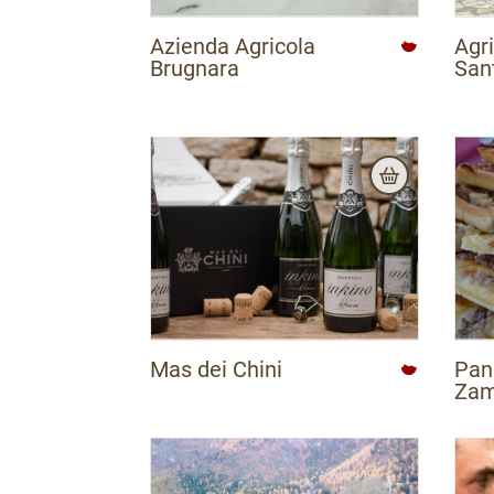
Azienda Agricola
Agr
Brugnara
San
Mas dei Chini
Pani
Zam