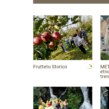
Strada del Vino
Strada dei Formaggi
Strada della Mela
Frutteto Storico
MET
etn
tren