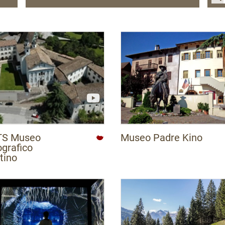
APT Alpe Cimbra - Folgaria Lavarone Luserna
Vigolana
APT delle Valli di Sole Peio e Rabbi
APT delle Valli di Sole, Peio e Rabbi
APT Dolomiti Paganella
APT Garda Dolomiti
APT Madonna di Campiglio
APT San Martino di Castrozza, Passo Rolle,
S Museo
Museo Padre Kino
Primiero e Vanoi
ografico
APT Terme di Comano - Dolomiti di Brenta
tino
APT Trento, Monte Bondone
APT Val di Fiemme
APT Val di Fassa
APT Val di Non