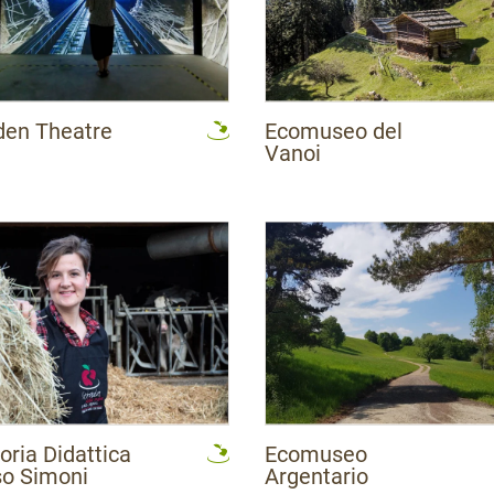
APT Valsugana Lagorai
Azienda per il Turismo di Rovereto e Vallagarina
Azienda per il Turismo Rovereto e Vallagarina
den Theatre
Ecomuseo del
Vanoi
oria Didattica
Ecomuseo
o Simoni
Argentario