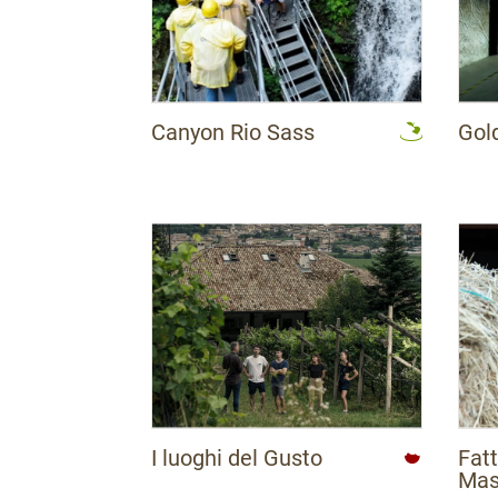
Canyon Rio Sass
Gol
I luoghi del Gusto
Fatt
Mas