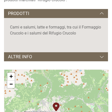
PRODOTTI
Carni e salumi, latte e formaggi, tra cui il Formaggio
Crucolo e i salumi del Rifugio Crucolo
ALTRE INFO
Orari apertura:
+
lunedì - sabato,
dalle 8.30 alle 12.00 e dalle 14.30 alle 19.00.
−
Giorno di chiusura:
domenica
Visite guidate:
solo su prenotazione, dal lunedì al venerdì