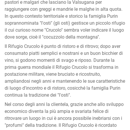
pastori e malgari che lasciano la Valsugana per
raggiungere con greggi e mandrie le malghe in alta quota.
In questo contesto territoriale e storico la famiglia Purin
soprannominata "l'osti" (gli osti) gestisce un piccolo rifugio
il cui curioso nome "Crucolo" sembra voler indicare il luogo
dove sorge, cioè il "cocuzzolo della montagna".
Il Rifugio Crucolo è punto di ristoro e di ritrovo; dopo aver
consumato piatti semplici e nostrani e un buon bicchier di
vino, si godono momenti di svago e riposo. Durante la
prima guerra mondiale il Rifugio Crucolo si trasforma in
postazione militare, viene bruciato e ricostruito,
ampliandosi negli anni e mantenendo le sue caratteristiche
di luogo d'incontro e di ristoro, cosicché la famiglia Purin
continua la tradizione dei "l'osti".
Nel corso degli anni la clientela, grazie anche allo sviluppo
economico diventa la più ampia e svariata felice di
ritrovare un luogo in cui è ancora possibile inebriarsi con i
"profumi" della tradizione. Il Rifugio Crucolo è ricordato