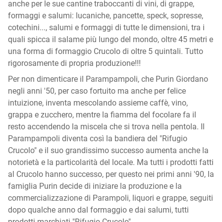
anche per le sue cantine traboccanti di vini, di grappe,
formaggi e salumi: lucaniche, pancette, speck, sopresse,
cotechini..., salumi e formaggi di tutte le dimensioni, tra i
quali spicca il salame più lungo del mondo, oltre 45 metri e
una forma di formaggio Crucolo di oltre 5 quintali. Tutto
rigorosamente di propria produzione!!!
Per non dimenticare il Parampampoli, che Purin Giordano
negli anni '50, per caso fortuito ma anche per felice
intuizione, inventa mescolando assieme caffè, vino,
grappa e zucchero, mentre la fiamma del focolare fa il
resto accendendo la miscela che si trova nella pentola. Il
Parampampoli diventa così la bandiera del "Rifugio
Crucolo" e il suo grandissimo successo aumenta anche la
notorietà e la particolarità del locale. Ma tutti i prodotti fatti
al Crucolo hanno successo, per questo nei primi anni '90, la
famiglia Purin decide di iniziare la produzione e la
commercializzazione di Parampoli, liquori e grappe, seguiti
dopo qualche anno dal formaggio e dai salumi, tutti
prodotti marchiati "Rifugio Crucolo".