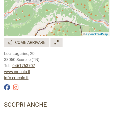
Lingue parlate:
inglese e tedesco
©
OpenStreetMap
COME ARRIVARE
Loc. Lagarine, 20
38050 Scurelle (TN)
Tel.:
0461763707
www.crucolo.it
info.crucolo.it
SCOPRI ANCHE