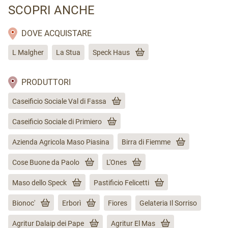
SCOPRI ANCHE
DOVE ACQUISTARE
L Malgher
La Stua
Speck Haus
PRODUTTORI
Caseificio Sociale Val di Fassa
Caseificio Sociale di Primiero
Azienda Agricola Maso Piasina
Birra di Fiemme
Cose Buone da Paolo
L'Ones
Maso dello Speck
Pastificio Felicetti
Bionoc'
Erborì
Fiores
Gelateria Il Sorriso
Agritur Dalaip dei Pape
Agritur El Mas