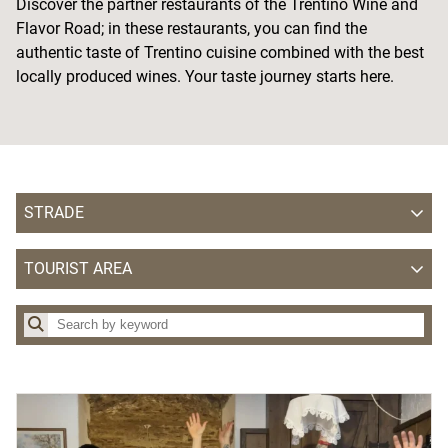
Discover the partner restaurants of the Trentino Wine and
Flavor Road; in these restaurants, you can find the
authentic taste of Trentino cuisine combined with the best
locally produced wines. Your taste journey starts here.
STRADE
Wine Route
TOURIST AREA
Cheese Route
APT Alpe Cimbra - Folgaria Lavarone Luserna Vigolana
Apple Route
APT delle Valli di Sole Peio e Rabbi
APT delle Valli di Sole, Peio e Rabbi
APT Dolomiti Paganella
APT Garda Dolomiti