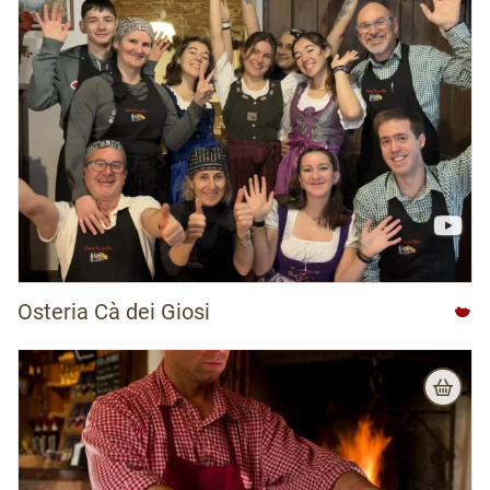
APT Madonna di Campiglio
APT San Martino di Castrozza, Passo Rolle, Primiero e Vanoi
APT Trento, Monte Bondone
APT Val di Fiemme
APT Val di Fassa
APT Val di Non
APT Valsugana Lagorai
Azienda per il Turismo di Rovereto e Vallagarina
Azienda per il Turismo Rovereto e Vallagarina
Osteria Cà dei Giosi