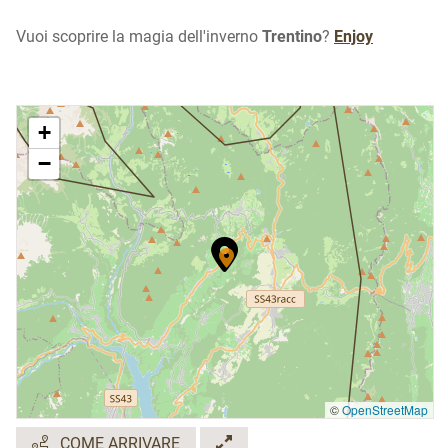
Vuoi scoprire la magia dell'inverno
Trentino
?
Enjoy
+
−
©
OpenStreetMap
COME ARRIVARE