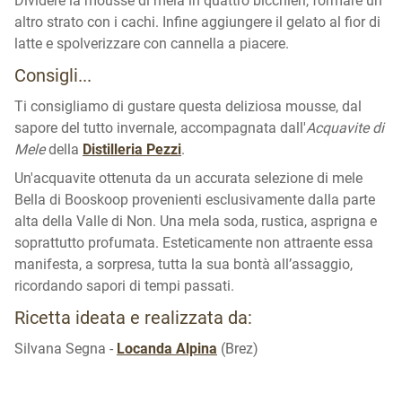
Dividere la mousse di mela in quattro bicchieri, formare un
altro strato con i cachi. Infine aggiungere il gelato al fior di
latte e spolverizzare con cannella a piacere.
Consigli...
Ti consigliamo di gustare questa deliziosa mousse, dal
sapore del tutto invernale, accompagnata dall'
Acquavite di
Mele
della
Distilleria Pezzi
.
Un'acquavite ottenuta da un accurata selezione di mele
Bella di Booskoop provenienti esclusivamente dalla parte
alta della Valle di Non. Una mela soda, rustica, asprigna e
soprattutto profumata. Esteticamente non attraente essa
manifesta, a sorpresa, tutta la sua bontà all’assaggio,
ricordando sapori di tempi passati.
Ricetta ideata e realizzata da:
Silvana Segna
-
Locanda Alpina
(Brez)