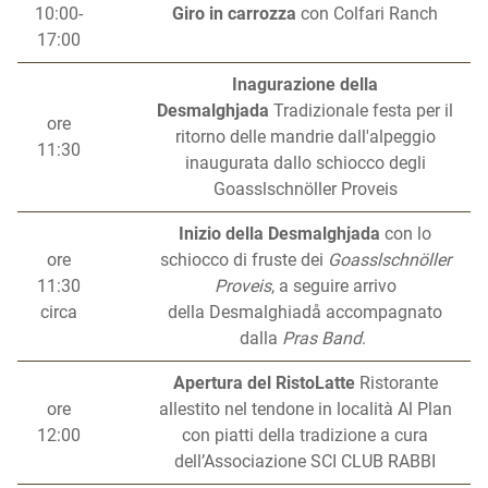
10:00-
Giro in carrozza
con Colfari Ranch
17:00
Inagurazione della
Desmalghjada
Tradizionale festa per il
ore
ritorno delle mandrie dall'alpeggio
11:30
inaugurata dallo schiocco degli
Goasslschnöller Proveis
Inizio della Desmalghjada
con lo
ore
schiocco di fruste dei
Goasslschnöller
11:30
Proveis
, a seguire arrivo
circa
della Desmalghiadå accompagnato
dalla
Pras Band
.
Apertura del RistoLatte
Ristorante
ore
allestito nel tendone in località Al Plan
12:00
con piatti della tradizione a cura
dell’Associazione SCI CLUB RABBI