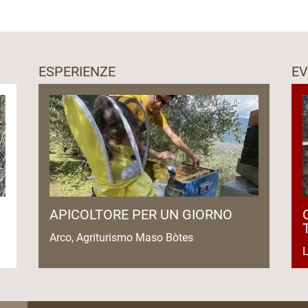
ria per poter prolungare l’esperienza enogastronomica
ESPERIENZE
EV
APICOLTORE PER UN GIORNO
Arco, Agriturismo Maso Bòtes
L