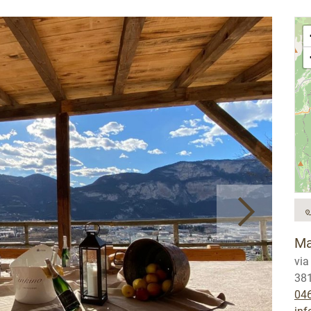
Ma
via
381
04