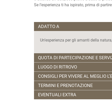
Se l’esperienza ti ha ispirato, prima di partir
ADATTO A
Un’esperienza per gli amanti della natura
QUOTA DI PARTECIPAZIONE E SERVI
LUOGO DI RITROVO
€ 65,00 a persona comprensivi di degusta
CONSIGLI PER VIVERE AL MEGLIO L
picnic con prodotti locali e nr.1 bottiglia
Via Bassano, 3 – Trento (TN)
€ 30,00 per bambini fino ai 12 anni compre
TERMINI E PRENOTAZIONE
ore 10.30
mela di loro produzione.
Si consiglia abbigliamento comodo e sport
EVENTUALI EXTRA
Servizi inclusi: buono del 10% di sconto 
Prenotazione obbligatoria almeno 24 o
Il Maso è dotato della propria enoteca nel