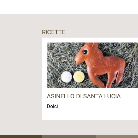
insieme ad altri prodotti del territorio.
Vi troverete anche il ristorante La Vigne
locale.
RICETTE
ASINELLO DI SANTA LUCIA
Dolci