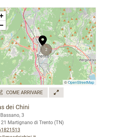
+
−
2
©
OpenStreetMap
COME ARRIVARE
s dei Chini
 Bassano, 3
21 Martignano di Trento (TN)
61821513