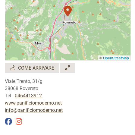
dicembre
in estate chiuso anche sabato pomeriggio
©
OpenStreetMap
COME ARRIVARE
Viale Trento, 31/g
38068 Rovereto
Tel.:
0464413912
www.panificiomoderno.net
info@panificiomoderno.net