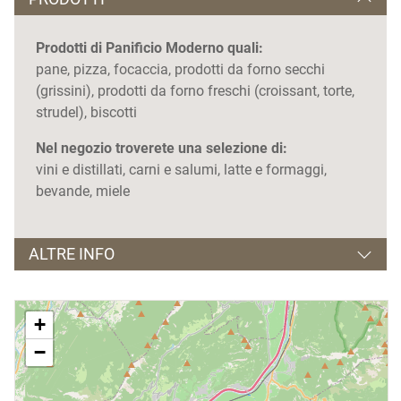
Prodotti di Panificio Moderno quali:
pane, pizza, focaccia, prodotti da forno secchi
(grissini), prodotti da forno freschi (croissant, torte,
strudel), biscotti
Nel negozio troverete una selezione di:
vini e distillati, carni e salumi, latte e formaggi,
bevande, miele
ALTRE INFO
Orario di apertura
+
dalle 06.30 alle 20.30
−
Giorno di chiusura
domenica e festivi, eccetto le domeniche di