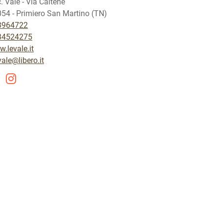
. Vale - Via Caltene
54 - Primiero San Martino (TN)
3964722
34524275
.levale.it
vale@libero.it