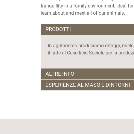
tranquillity in a family environment, ideal f
learn about and meet all of our animals.
PRODOTTI
In agriturismo produciamo ortaggi, miele,
il latte al Caseificio Sociale per la produ
ALTRE INFO
ESPERIENZE AL MASO E DINTORNI
PERIODO D'APERTURA:
L'agriturismo è 
6/1 tutti i giorni, negli altri periodi apri
MADE BY ME | Chi trova un canederlo tro
per cena. Prenotazione consigliata.
tesoro alla scoperta della nostra azienda 
realizzare dei gustosissimi canederli trent
ORARI D'APERTURA:
dalle 09:00 alle 21
PERIODO DI CHIUSURA:
dal 7 gennaio 